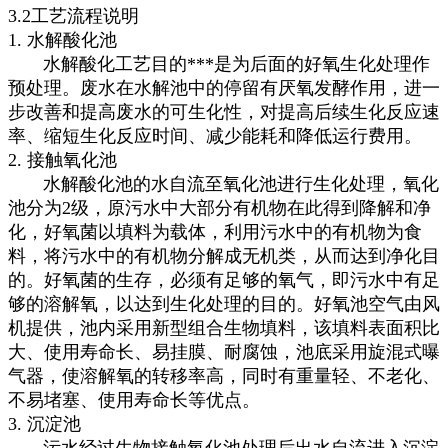
3.2工艺流程说明
1. 水解酸化池
水解酸化工艺目的***是为后面的好氧生化处理作
预处理。废水在水解池中的停留有厌氧发酵作用，进一
步改善和提高废水的可生化性，对提高后续生化反应速
率、缩短生化反应时间、减少能耗和降低运行费用。
2. 接触氧化池
水解酸化池的水自流至氧化池进行生化处理，氧化
池分为2级，原污水中大部分有机物在此得到降解和净
化，好氧菌以填料为载体，利用污水中的有机物为食
料，将污水中的有机物分解成无机类，从而达到净化目
的。好氧菌的生存，必须有足够的氧气，即污水中有足
够的溶解氧，以达到生化处理的目的。好氧池空气由风
机提供，池内采用新型组合生物填料，该填料表面积比
大、使用寿命长、易挂膜、耐腐蚀，池底采用旋混式曝
气器，使溶解氧的转移率高，同时有重量轻、不老化、
不易堵塞、使用寿命长等优点。
3. 沉淀池
污水经过生物接触氧化池处理后出水自流进入沉淀