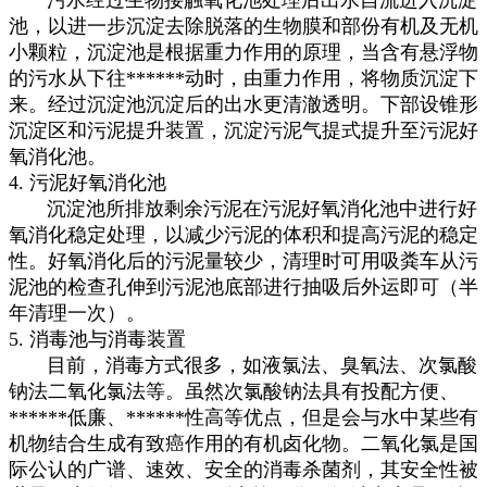
池，以进一步沉淀去除脱落的生物膜和部份有机及无机
小颗粒，沉淀池是根据重力作用的原理，当含有悬浮物
的污水从下往******动时，由重力作用，将物质沉淀下
来。经过沉淀池沉淀后的出水更清澈透明。下部设锥形
沉淀区和污泥提升装置，沉淀污泥气提式提升至污泥好
氧消化池。
4. 污泥好氧消化池
沉淀池所排放剩余污泥在污泥好氧消化池中进行好
氧消化稳定处理，以减少污泥的体积和提高污泥的稳定
性。好氧消化后的污泥量较少，清理时可用吸粪车从污
泥池的检查孔伸到污泥池底部进行抽吸后外运即可（半
年清理一次）。
5. 消毒池与消毒装置
目前，消毒方式很多，如液氯法、臭氧法、次氯酸
钠法二氧化氯法等。虽然次氯酸钠法具有投配方便、
******低廉、******性高等优点，但是会与水中某些有
机物结合生成有致癌作用的有机卤化物。二氧化氯是国
际公认的广谱、速效、安全的消毒杀菌剂，其安全性被