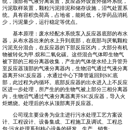
统，顶部有气液分离装置，反应器外设置外循环系统，
污泥取样装置，颗粒污泥排泥和储存设施，沼气处置系
统。具有容积负荷高，占地省，能耗低，化学药品消耗
少，污泥量少，运行稳定等优点。
基本原理：废水经配水系统泵入反应器底部的布水
器，从布水器出来的水上升到底部，在底部与厌氧颗粒
污泥充分混合，在反应器的下部反应区内，大部分有机
物被转化为甲.烷和二氧化碳。这些混合气体即生物气
被下部的三相分离器收集，产生的气体使水经上升管升
至反应器顶部的气液分离器内，生物沼气通过气液分离
器离开SIC反应器，水通过中心下降管返回到SIC底
部，此过程为内循环。底部反应器的出水进入上不反应
区进一步处理，所产生的的生物气被上部分三相分离器
内，生物沼气通过气液分离器离开SIC反应器，导入火
炬燃烧。处理后的水从顶部离开反应器。
公司现主要业务为业主进行污水处理工艺方案设
计、工程设计、设备集成、工程施工及调试、工程总
包;污水处理系列核心设备的研发、生产、销售;